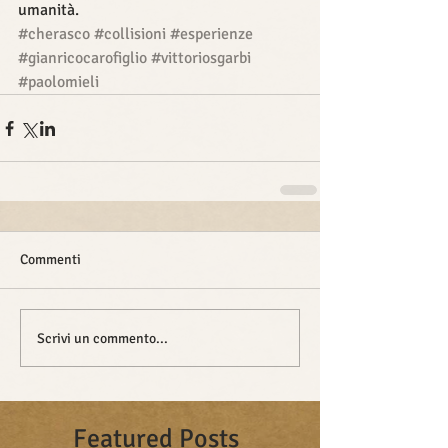
umanità.
#cherasco
#collisioni
#esperienze
#gianricocarofiglio
#vittoriosgarbi
#paolomieli
Commenti
Scrivi un commento...
Featured Posts