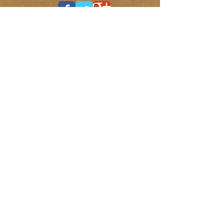
ANTICA MAGNOLIA
B&B
Via G. Marconi, 4
12062 CHERASCO (Cuneo)
ITALIA
Contatti/Contacts:
Tel. +
39 328 - 7232936
info@anticamagnolia.com