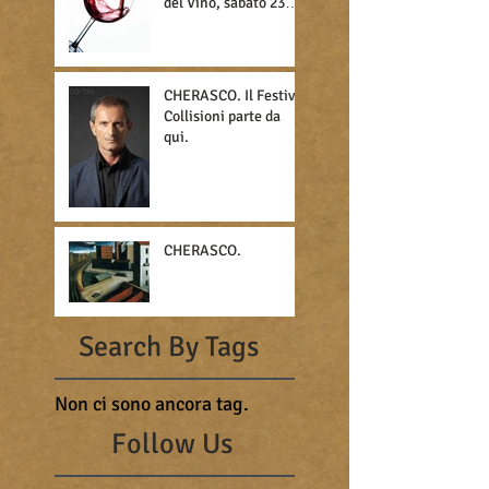
del Vino, sabato 23
novembre.
CHERASCO. Il Festival
Collisioni parte da
qui.
CHERASCO.
Search By Tags
Non ci sono ancora tag.
Follow Us